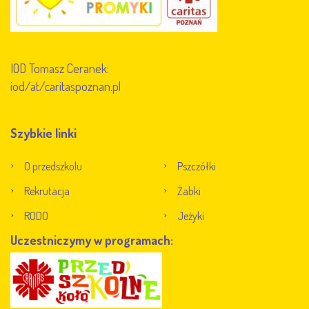
IOD Tomasz Ceranek:
iod/at/caritaspoznan.pl
Szybkie linki
O przedszkolu
Pszczółki
Rekrutacja
Żabki
RODO
Jeżyki
Uczestniczymy w programach: